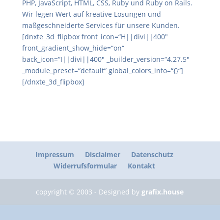
PHP, JavaScript, HTML, CSS, Ruby und Ruby on Rails.
Wir legen Wert auf kreative Lösungen und
maßgeschneiderte Services für unsere Kunden.
[dnxte_3d_flipbox front_icon=“H||divi||400″
front_gradient_show_hide=“on“
back_icon=“I||divi||400″ _builder_version=“4.27.5″
_module_preset=“default“ global_colors_info=“{}“]
[/dnxte_3d_flipbox]
Impressum
Disclaimer
Datenschutz
Widerrufsformular
Kontakt
copyright © 2003 - Designed by
grafix.house