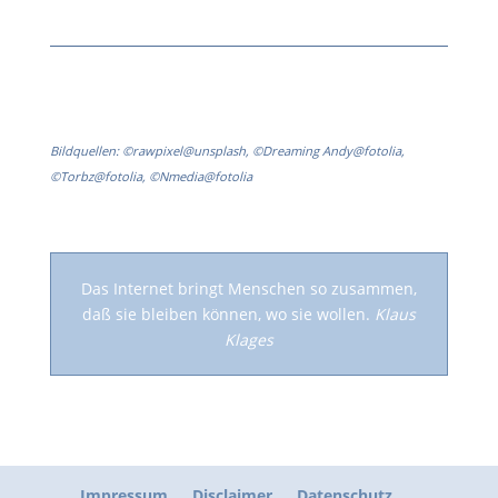
Bildquellen: ©rawpixel@unsplash, ©Dreaming Andy@fotolia,
©Torbz@fotolia, ©Nmedia@fotolia
Das Internet bringt Menschen so zusammen,
daß sie bleiben können, wo sie wollen.
Klaus
Klages
Impressum
Disclaimer
Datenschutz