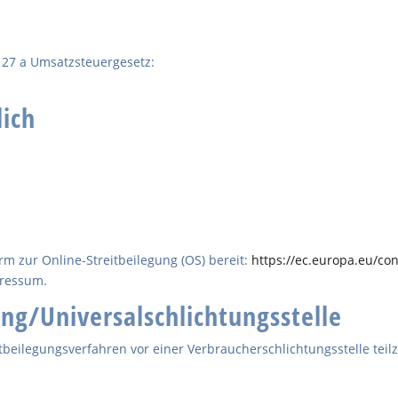
27 a Umsatzsteuergesetz:
lich
rm zur Online-Streitbeilegung (OS) bereit:
https://ec.europa.eu/co
pressum.
ng/Universal­schlichtungs­stelle
reitbeilegungsverfahren vor einer Verbraucherschlichtungsstelle te