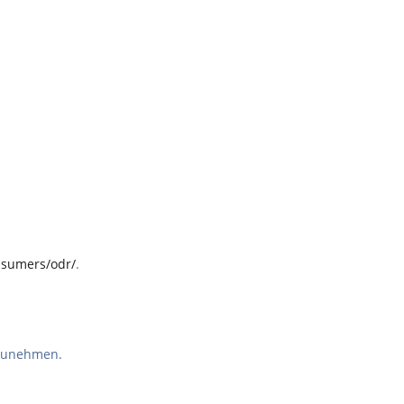
nsumers/odr/
.
ilzunehmen.