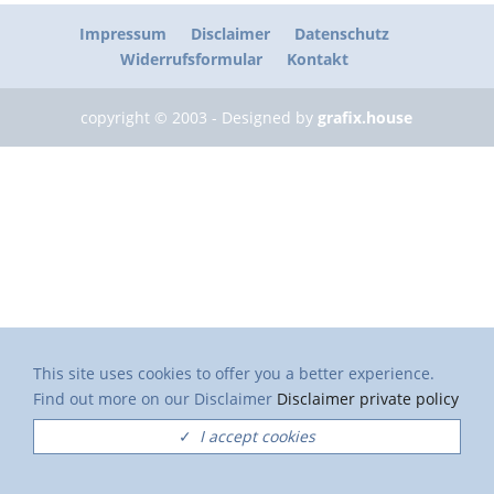
Impressum
Disclaimer
Datenschutz
Widerrufsformular
Kontakt
copyright © 2003 - Designed by
grafix.house
This site uses cookies to offer you a better experience.
Find out more on our Disclaimer
Disclaimer private policy
✓
I accept cookies