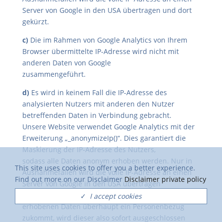
Server von Google in den USA übertragen und dort
gekürzt.
c)
Die im Rahmen von Google Analytics von Ihrem
Browser übermittelte IP-Adresse wird nicht mit
anderen Daten von Google
zusammengeführt.
d)
Es wird in keinem Fall die IP-Adresse des
analysierten Nutzers mit anderen den Nutzer
betreffenden Daten in Verbindung gebracht.
Unsere Website verwendet Google Analytics mit der
Erweiterung „_anonymizeIp()“. Dies garantiert die
Maskierung der IP-Adresse des Nutzers,
sodass alle Daten anonym erhoben werden. Nur in
This site uses cookies to offer you a better experience.
Ausnahmefällen wird die volle IP-Adresse an einen
Find out more on our Disclaimer
Disclaimer private policy
Server von Google in den USA übertragen
und dort gekürzt. Soweit den über den Nutzer
✓
I accept cookies
erhobenen Daten überhaupt ein Personenbezug
zukommt, wird dieser also sofort ausgeschlossen